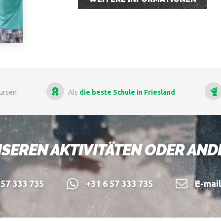
Als
die beste Schule in Friesland
Mehr als
13 
SEREN AKTIVITÄTEN ODER AN
57 333 735
+31 6 57 333 735
E-mai