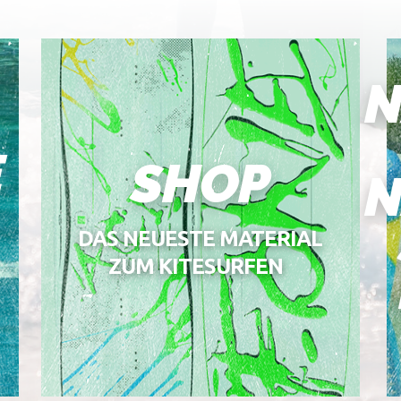
N
E
SHOP
N
DAS NEUESTE MATERIAL
ZUM KITESURFEN