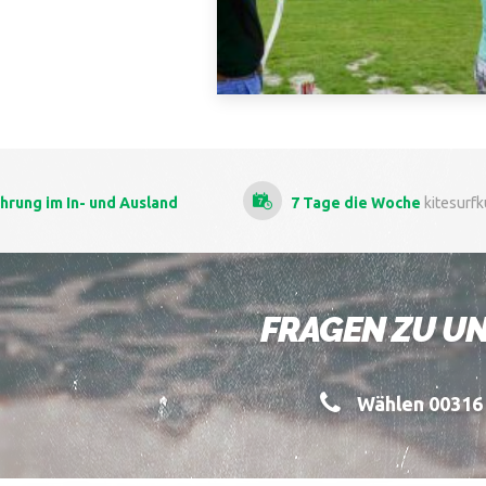
und Ausland
7 Tage die Woche
kitesurfkursen
FRAGEN ZU UN
Wählen 00316 