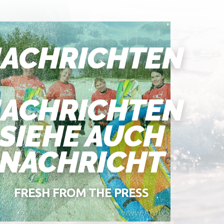
ACHRICHTEN
ACHRICHTEN
SIEHE AUCH
NACHRICHT
FRESH FROM THE PRESS