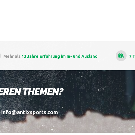
Jahre Erfahrung
im In- und Ausland
7 Tage die Woch
DEREN THEMEN?
l info@antixsports.com