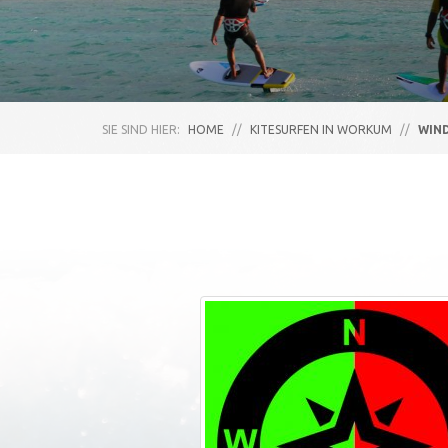
SIE SIND HIER:
HOME
//
KITESURFEN IN WORKUM
//
WIN