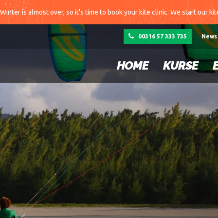
Winter is almost over, so it's time to book your kite clinic. We start our ki
00316 57 333 735
News
HOME
KURSE