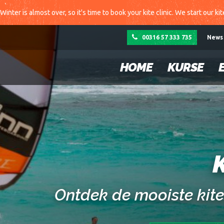
Winter is almost over, so it's time to book your kite clinic. We start our ki
00316 57 333 735
News
HOME
KURSE
Ontdek de mooiste kites