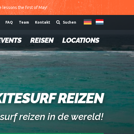
te lessons the first of May!
FAQ
Team
Kontakt
Suchen
EVENTS
REISEN
LOCATIONS
KITESURF REIZEN
urf reizen in de wereld!