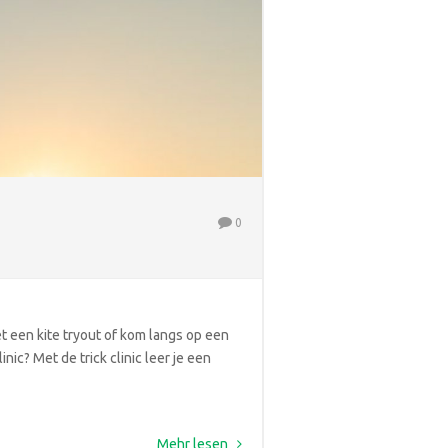
0
t een kite tryout of kom langs op een
ic? Met de trick clinic leer je een
Mehr lesen