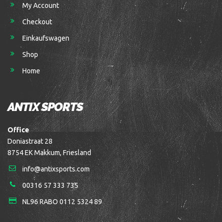
My Account
Checkout
Einkaufswagen
Shop
Home
ANTIX SPORTS
Office
Doniastraat 28
8754 EK Makkum, Friesland
info@antixsports.com
00316 57 333 735
NL96 RABO 0112 5324 89