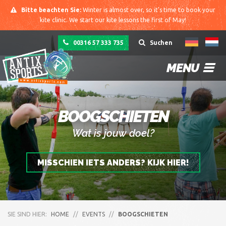
Bitte beachten Sie:
Winter is almost over, so it's time to book your
kite clinic. We start our kite lessons the first of May!
00316 57 333 735
Suchen
MENU
BOOGSCHIETEN
Wat is jouw doel?
MISSCHIEN IETS ANDERS? KIJK HIER!
SIE SIND HIER:
HOME
//
EVENTS
//
BOOGSCHIETEN