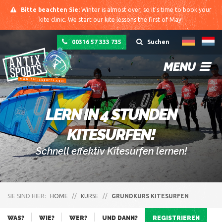
Bitte beachten Sie:
Winter is almost over, so it's time to book your
kite clinic. We start our kite lessons the first of May!
00316 57 333 735
Suchen
MENU
LERN IN 4 STUNDEN
KITESURFEN!
Schnell effektiv Kitesurfen lernen!
SIE SIND HIER:
HOME
//
KURSE
//
GRUNDKURS KITESURFEN
WAS?
WIE?
WER?
UND DANN?
REGISTRIEREN