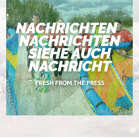
NACHRICHTEN
NACHRICHTEN
SIEHE AUCH
NACHRICHT
FRESH FROM THE PRESS