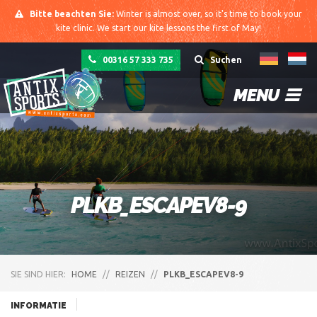
Bitte beachten Sie:
Winter is almost over, so it's time to book your
kite clinic. We start our kite lessons the first of May!
00316 57 333 735
Suchen
MENU
PLKB_ESCAPEV8-9
SIE SIND HIER:
HOME
//
REIZEN
//
PLKB_ESCAPEV8-9
INFORMATIE