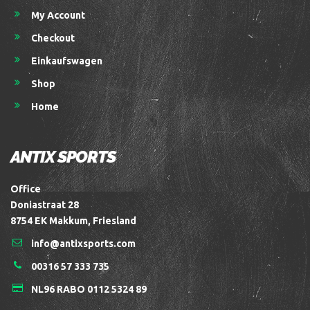
My Account
Checkout
Einkaufswagen
Shop
Home
ANTIX SPORTS
Office
Doniastraat 28
8754 EK Makkum, Friesland
info@antixsports.com
00316 57 333 735
NL96 RABO 0112 5324 89