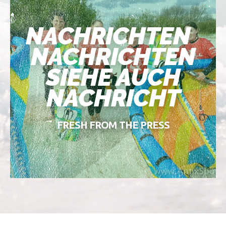
NACHRICHTEN
NACHRICHTEN
SIEHE AUCH
NACHRICHT
FRESH FROM THE PRESS