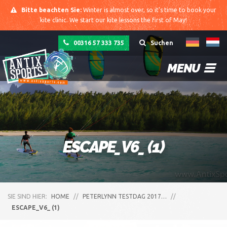
Bitte beachten Sie:
Winter is almost over, so it's time to book your
kite clinic. We start our kite lessons the first of May!
00316 57 333 735
Suchen
MENU
ESCAPE_V6_ (1)
SIE SIND HIER:
HOME
//
PETERLYNN TESTDAG 2017…
//
ESCAPE_V6_ (1)