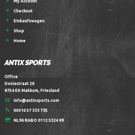
My Account
Checkout
Einkaufswagen
Shop
Home
ANTIX SPORTS
Office
Doniastraat 28
8754 EK Makkum, Friesland
info@antixsports.com
00316 57 333 735
NL96 RABO 0112 5324 89