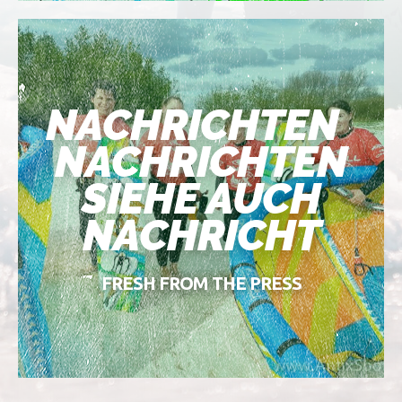
NACHRICHTEN
NACHRICHTEN
SIEHE AUCH
NACHRICHT
FRESH FROM THE PRESS