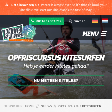
Bitte beachten Sie:
Winter is almost over, so it's time to book your
kite clinic. We start our kite lessons the first of May!
00316 57 333 735
Suchen
MENU
OPFRISCURSUS KITESURFEN
Heb je eerder kiteles gehad?
NU METEEN KITELES?
SIE SIND HIER:
HOME
//
NIEUWS
//
OPFRISCURSUS KITESURFEN