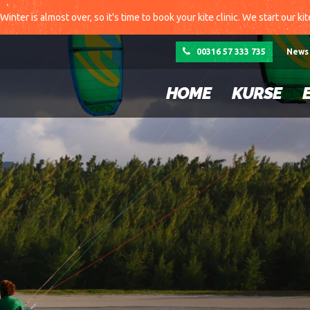
Winter is almost over, so it's time to book your kite clinic. We start our ki
00316 57 333 735
News
HOME
KURSE