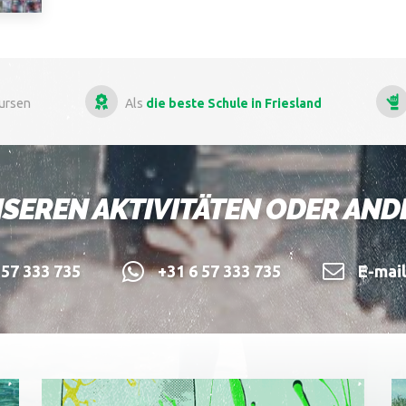
ste Schule in Friesland
Mehr als
13 Jahre Erfahrun
SEREN AKTIVITÄTEN ODER AN
57 333 735
+31 6 57 333 735
E-mai