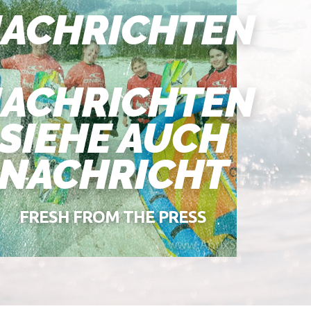
ACHRICHTEN
ACHRICHTEN
SIEHE AUCH
NACHRICHT
FRESH FROM THE PRESS