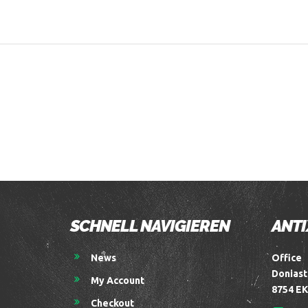
SCHNELL NAVIGIEREN
ANTI
News
Office
Doniast
My Account
8754 EK
Checkout