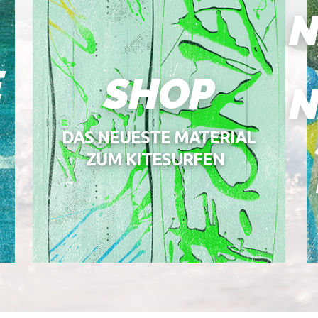
N
E
SHOP
N
DAS NEUESTE MATERIAL
ZUM KITESURFEN