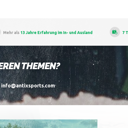
g
im In- und Ausland
7 Tage die Woche
kitesurfkursen
DEREN THEMEN?
l info@antixsports.com