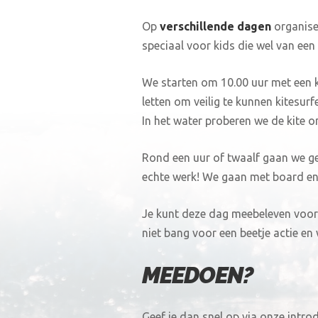
Op
verschillende dagen
organise
speciaal voor kids die wel van een
We starten om 10.00 uur met een ko
letten om veilig te kunnen kitesur
In het water proberen we de kite ond
Rond een uur of twaalf gaan we gez
echte werk! We gaan met board en k
Je kunt deze dag meebeleven voor
niet bang voor een beetje actie en
MEEDOEN?
Geef je dan snel op via onze intr