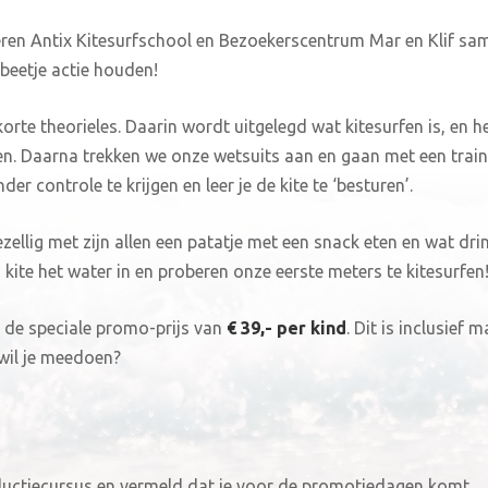
ren Antix Kitesurfschool en Bezoekerscentrum Mar en Klif sa
 beetje actie houden!
rte theorieles. Daarin wordt uitgelegd wat kitesurfen is, en he
fen. Daarna trekken we onze wetsuits aan en gaan met een traine
er controle te krijgen en leer je de kite te ‘besturen’.
ellig met zijn allen een patatje met een snack eten en wat drin
ite het water in en proberen onze eerste meters te kitesurfen
 de speciale promo-prijs van
€ 39,- per kind
. Dit is inclusief m
 wil je meedoen?
oductiecursus en vermeld dat je voor de promotiedagen komt.