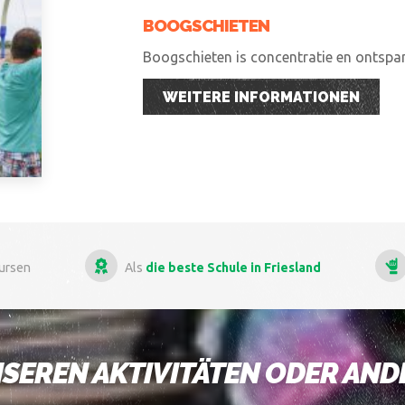
BOOGSCHIETEN
Boogschieten is concentratie en ontspann
WEITERE INFORMATIONEN
Mehr als
13 Jahre Erfahrung
im In- und Ausland
SEREN AKTIVITÄTEN ODER AN