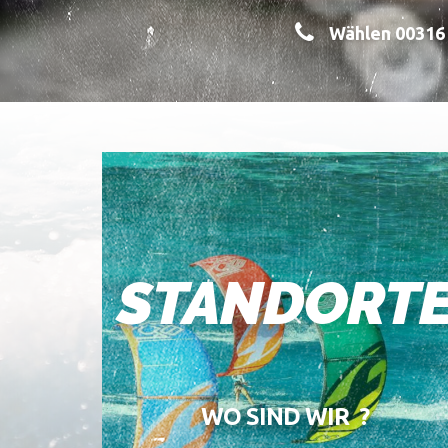
Wählen 00316 
STANDORT
WO SIND WIR ?