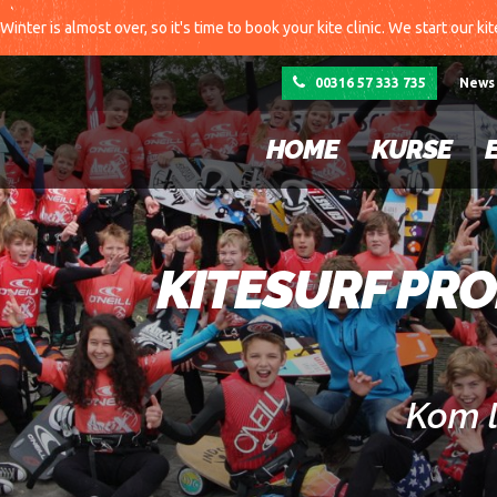
Winter is almost over, so it's time to book your kite clinic. We start our ki
00316 57 333 735
News
HOME
KURSE
KITESURF PRO
Kom l