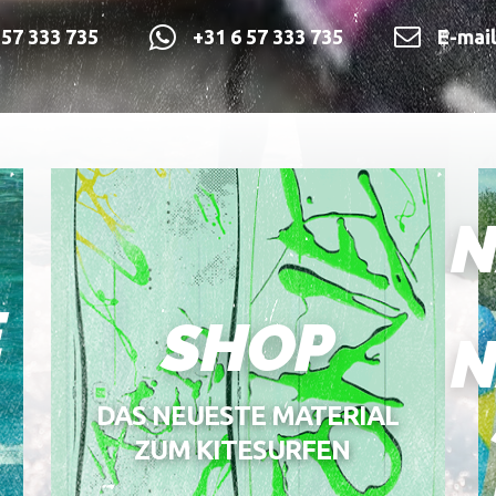
57 333 735
+31 6 57 333 735
E-mai
N
E
SHOP
N
DAS NEUESTE MATERIAL
ZUM KITESURFEN