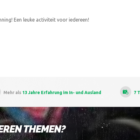
ing! Een leuke activiteit voor iedereen!
7 Tage die Woche
kitesurfkursen
Als
die be
DEREN THEMEN?