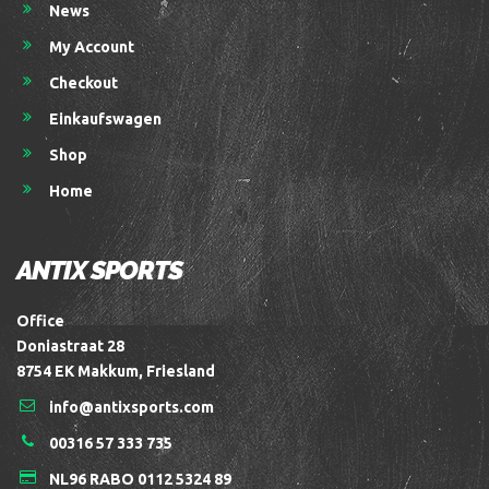
News
My Account
Checkout
Einkaufswagen
Shop
Home
ANTIX SPORTS
Office
Doniastraat 28
8754 EK Makkum, Friesland
info@antixsports.com
00316 57 333 735
NL96 RABO 0112 5324 89