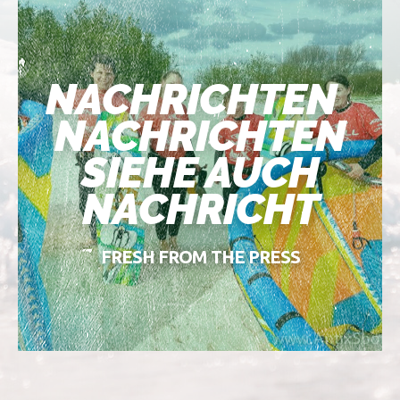
NACHRICHTEN
NACHRICHTEN
SIEHE AUCH
NACHRICHT
FRESH FROM THE PRESS