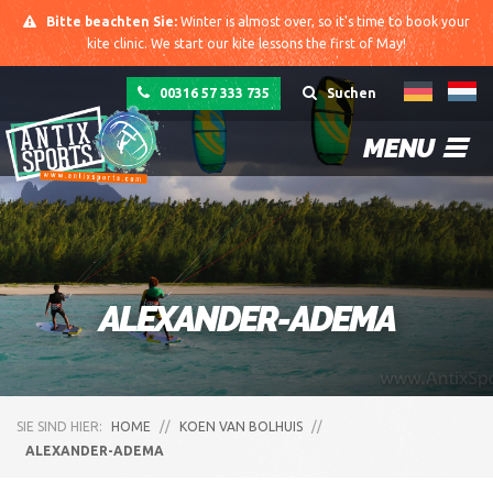
Bitte beachten Sie:
Winter is almost over, so it's time to book your
kite clinic. We start our kite lessons the first of May!
00316 57 333 735
Suchen
MENU
ALEXANDER-ADEMA
SIE SIND HIER:
HOME
//
KOEN VAN BOLHUIS
//
ALEXANDER-ADEMA