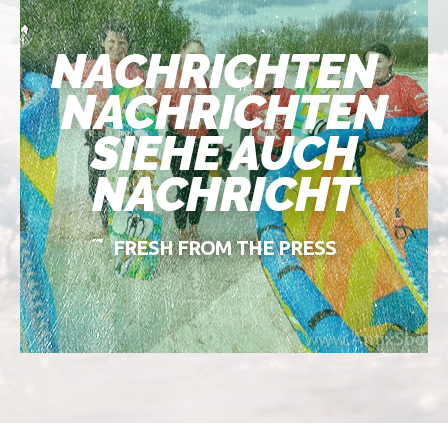
NACHRICHTEN
NACHRICHTEN
SIEHE AUCH
NACHRICHT
FRESH FROM THE PRESS