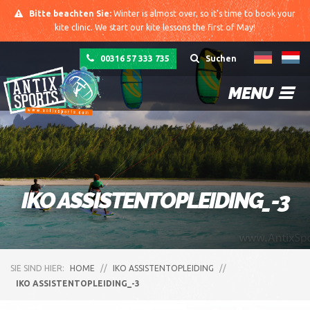
Bitte beachten Sie:
Winter is almost over, so it's time to book your
kite clinic. We start our kite lessons the first of May!
00316 57 333 735
Suchen
MENU
IKO ASSISTENTOPLEIDING_-3
SIE SIND HIER:
HOME
//
IKO ASSISTENTOPLEIDING
//
IKO ASSISTENTOPLEIDING_-3