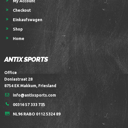
My Account
Checkout
Einkaufswagen
Shop
Home
ANTIX SPORTS
Office
Doniastraat 28
8754 EK Makkum, Friesland
info@antixsports.com
00316 57 333 735
NL96 RABO 0112 5324 89