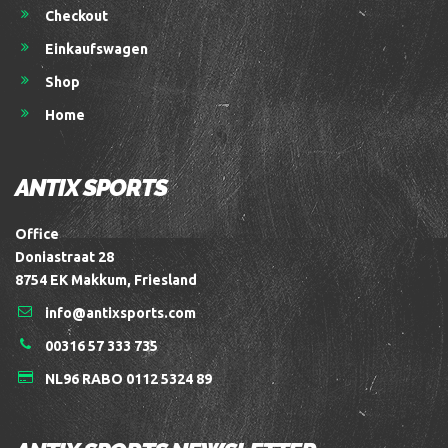
Checkout
Einkaufswagen
Shop
Home
ANTIX SPORTS
Office
Doniastraat 28
8754 EK Makkum, Friesland
info@antixsports.com
00316 57 333 735
NL96 RABO 0112 5324 89