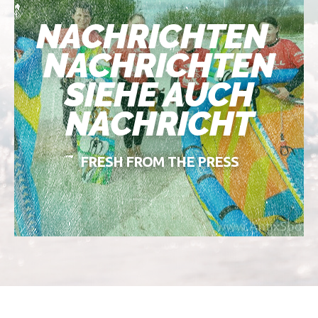
NACHRICHTEN
NACHRICHTEN
SIEHE AUCH
NACHRICHT
FRESH FROM THE PRESS