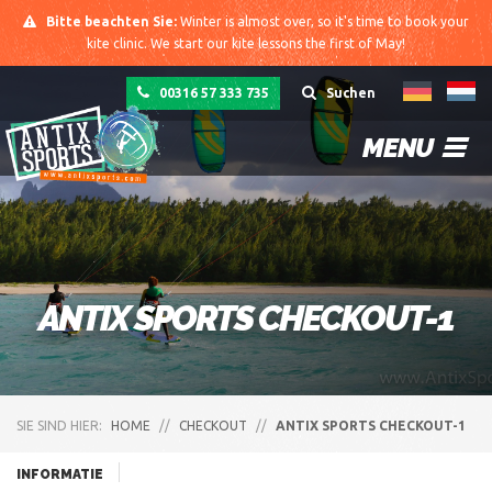
Bitte beachten Sie:
Winter is almost over, so it's time to book your
kite clinic. We start our kite lessons the first of May!
00316 57 333 735
Suchen
MENU
ANTIX SPORTS CHECKOUT-1
SIE SIND HIER:
HOME
//
CHECKOUT
//
ANTIX SPORTS CHECKOUT-1
INFORMATIE