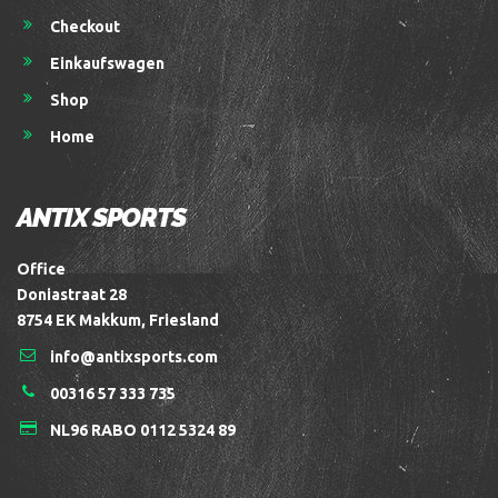
Checkout
Einkaufswagen
Shop
Home
ANTIX SPORTS
Office
Doniastraat 28
8754 EK Makkum, Friesland
info@antixsports.com
00316 57 333 735
NL96 RABO 0112 5324 89