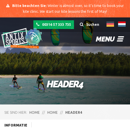
Bitte beachten Sie:
Winter is almost over, so it's time to book your
kite clinic. We start our kite lessons the first of May!
00316 57 333 735
Suchen
MENU
HEADER4
SIE SIND HIER:
HOME
//
HOME
//
HEADER4
INFORMATIE