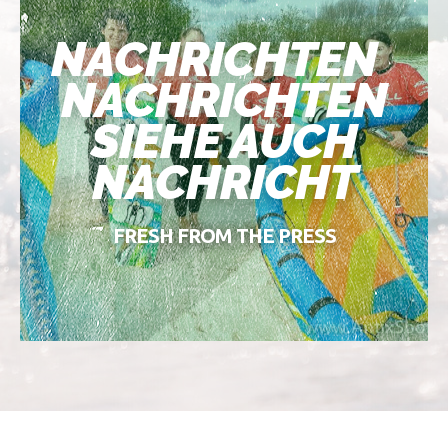
NACHRICHTEN
NACHRICHTEN
SIEHE AUCH
NACHRICHT
FRESH FROM THE PRESS