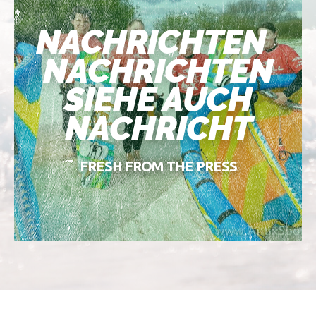
NACHRICHTEN
NACHRICHTEN
SIEHE AUCH
NACHRICHT
FRESH FROM THE PRESS