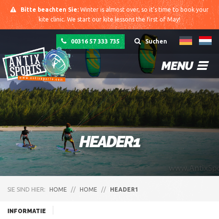
Bitte beachten Sie:
Winter is almost over, so it's time to book your
kite clinic. We start our kite lessons the first of May!
00316 57 333 735
Suchen
MENU
HEADER1
SIE SIND HIER:
HOME
//
HOME
//
HEADER1
INFORMATIE