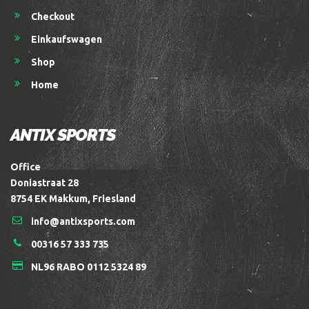
Checkout
Einkaufswagen
Shop
Home
ANTIX SPORTS
Office
Doniastraat 28
8754 EK Makkum, Friesland
info@antixsports.com
00316 57 333 735
NL96 RABO 0112 5324 89