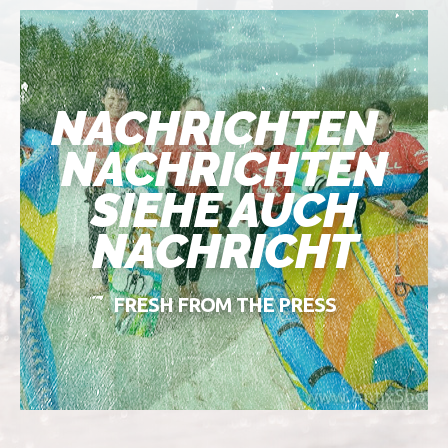
NACHRICHTEN
NACHRICHTEN
SIEHE AUCH
NACHRICHT
FRESH FROM THE PRESS