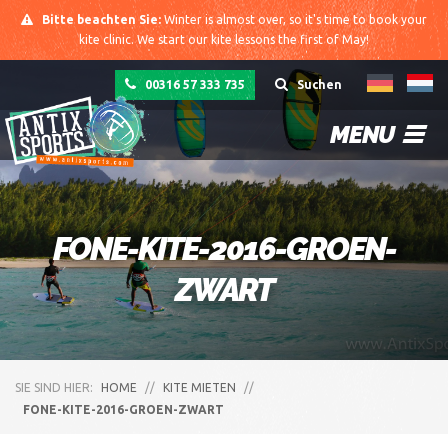
Bitte beachten Sie:
Winter is almost over, so it's time to book your
kite clinic. We start our kite lessons the first of May!
00316 57 333 735
Suchen
MENU
FONE-KITE-2016-GROEN-
ZWART
SIE SIND HIER:
HOME
//
KITE MIETEN
//
FONE-KITE-2016-GROEN-ZWART