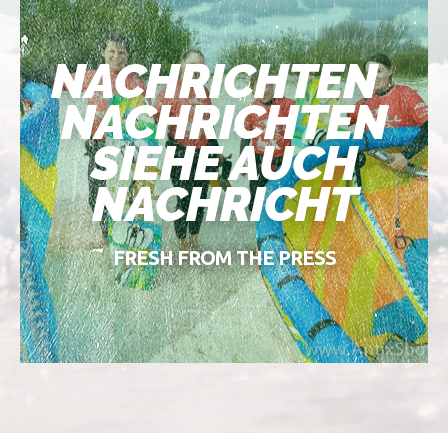
NACHRICHTEN
NACHRICHTEN
SIEHE AUCH
NACHRICHT
FRESH FROM THE PRESS