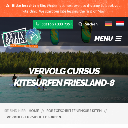
Bitte beachten Sie:
Winter is almost over, so it's time to book your
kite clinic. We start our kite lessons the first of May!
00316 57 333 735
Suchen
MENU
VERVOLG CURSUS
KITESURFEN FRIESLAND-8
SIE SIND HIER:
HOME
//
FORTGESCHRITTENENKURS KITEN
//
VERVOLG CURSUS KITESURFEN…