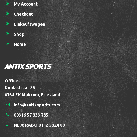
My Account
Checkout
Einkaufswagen
Shop
Home
ANTIX SPORTS
Office
Doniastraat 28
8754 EK Makkum, Friesland
info@antixsports.com
00316 57 333 735
NL96 RABO 0112 5324 89