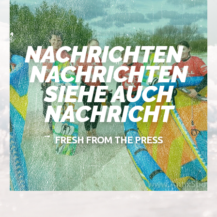
NACHRICHTEN
NACHRICHTEN
SIEHE AUCH
NACHRICHT
FRESH FROM THE PRESS