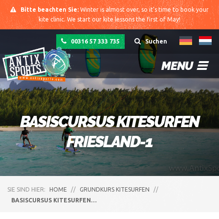
Bitte beachten Sie:
Winter is almost over, so it's time to book your
kite clinic. We start our kite lessons the first of May!
00316 57 333 735
Suchen
MENU
BASISCURSUS KITESURFEN
FRIESLAND-1
SIE SIND HIER:
HOME
//
GRUNDKURS KITESURFEN
//
BASISCURSUS KITESURFEN…