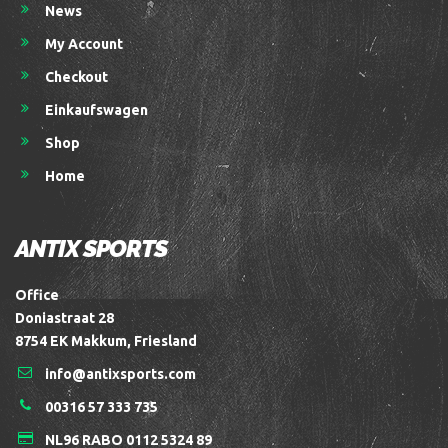
News
My Account
Checkout
Einkaufswagen
Shop
Home
ANTIX SPORTS
Office
Doniastraat 28
8754 EK Makkum, Friesland
info@antixsports.com
00316 57 333 735
NL96 RABO 0112 5324 89