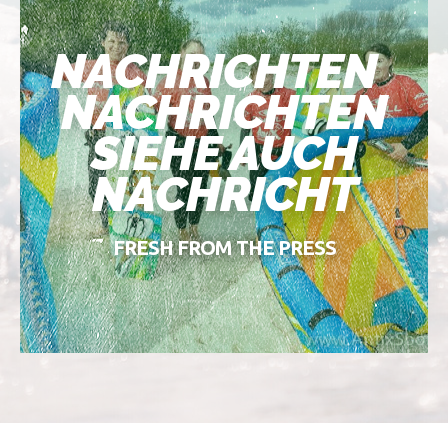
NACHRICHTEN
NACHRICHTEN
SIEHE AUCH
NACHRICHT
FRESH FROM THE PRESS