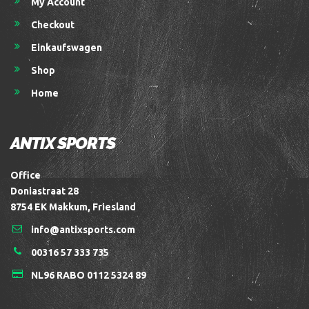
My Account
Checkout
Einkaufswagen
Shop
Home
ANTIX SPORTS
Office
Doniastraat 28
8754 EK Makkum, Friesland
info@antixsports.com
00316 57 333 735
NL96 RABO 0112 5324 89