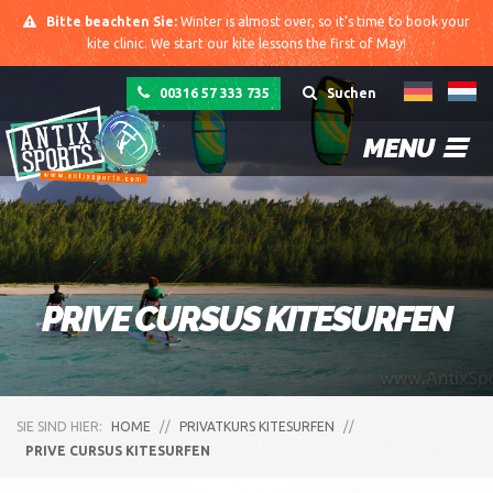
Bitte beachten Sie:
Winter is almost over, so it's time to book your
kite clinic. We start our kite lessons the first of May!
00316 57 333 735
Suchen
MENU
PRIVE CURSUS KITESURFEN
SIE SIND HIER:
HOME
//
PRIVATKURS KITESURFEN
//
PRIVE CURSUS KITESURFEN