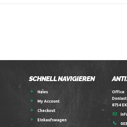
SCHNELL NAVIGIEREN
ANTI
News
Office
Doniast
My Account
8754 EK
Checkout
inf
Einkaufswagen
003