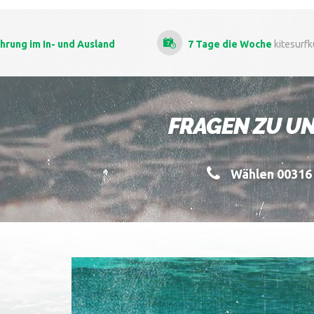
ahrung
im In- und Ausland
7 Tage die Woche
kitesurf
FRAGEN ZU UN
Wählen 00316 