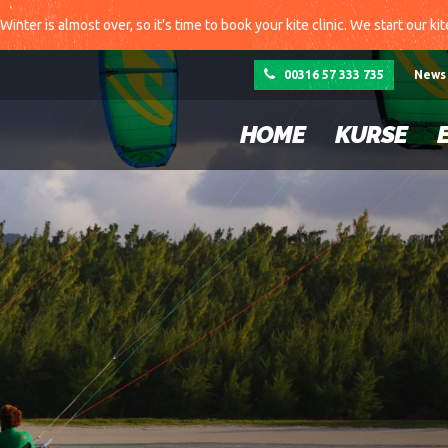
Winter is almost over, so it's time to book your kite clinic. We start our ki
00316 57 333 735
News
HOME
KURSE