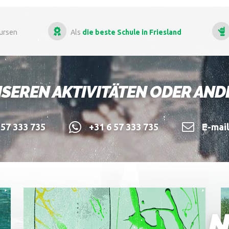
kursen
Als
die beste Schule in Friesland
SEREN AKTIVITÄTEN ODER AN
57 333 735
+31 6 57 333 735
E-mai
N