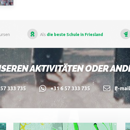
die beste Schule in Friesland
Mehr als
13 Jahre Erf
SEREN AKTIVITÄTEN ODER AN
57 333 735
+31 6 57 333 735
E-mai