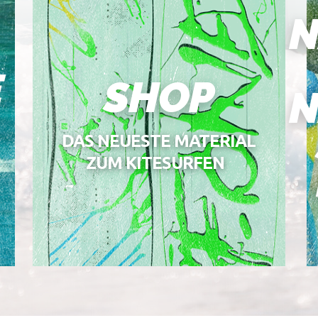
N
E
SHOP
N
DAS NEUESTE MATERIAL
ZUM KITESURFEN