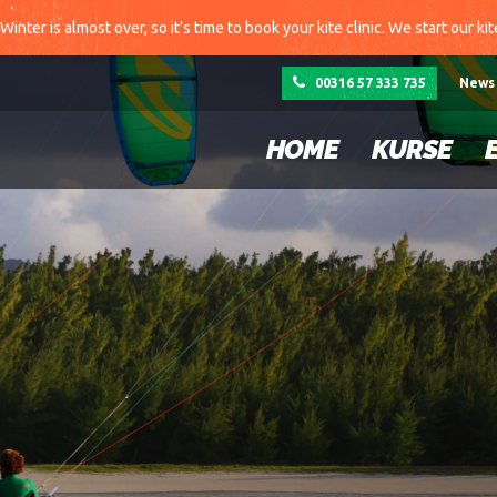
Winter is almost over, so it's time to book your kite clinic. We start our ki
00316 57 333 735
News
HOME
KURSE