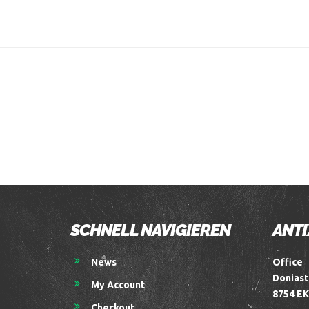
SCHNELL NAVIGIEREN
ANTI
News
Office
Doniast
My Account
8754 EK
Checkout