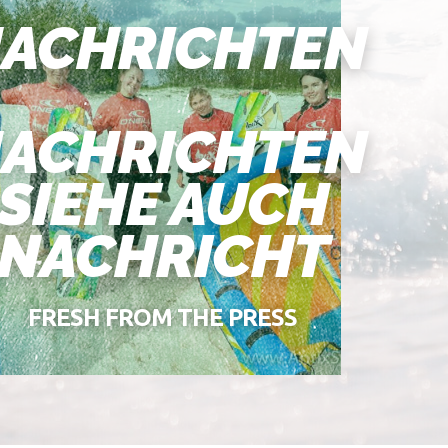
ACHRICHTEN
ACHRICHTEN
SIEHE AUCH
NACHRICHT
FRESH FROM THE PRESS