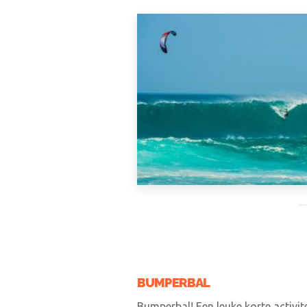
BUMPERBAL
Bumperbal! Een leuke korte activi