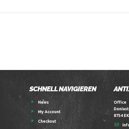
SCHNELL NAVIGIEREN
ANTI
News
Office
Doniast
My Account
8754 EK
Checkout
inf