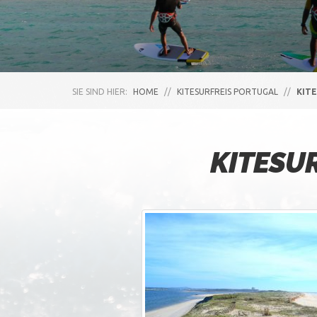
SIE SIND HIER:
HOME
//
KITESURFREIS PORTUGAL
//
KIT
KITESU