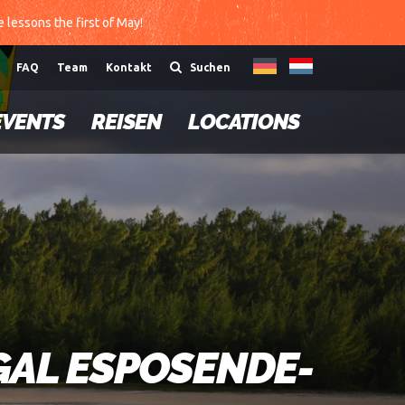
te lessons the first of May!
FAQ
Team
Kontakt
Suchen
EVENTS
REISEN
LOCATIONS
GAL ESPOSENDE-