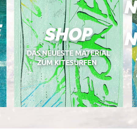
N
E
SHOP
N
DAS NEUESTE MATERIAL
ZUM KITESURFEN