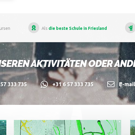
ls
die beste Schule in Friesland
Mehr als
13 Jahre E
SEREN AKTIVITÄTEN ODER AN
57 333 735
+31 6 57 333 735
E-mai