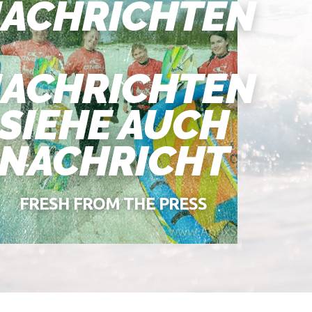
ACHRICHTEN
ACHRICHTEN
SIEHE AUCH
NACHRICHT
FRESH FROM THE PRESS