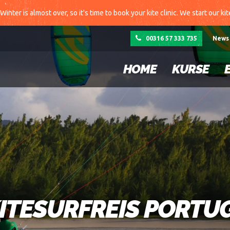
Winter is almost over, so it's time to book your kite clinic. We start our ki
00316 57 333 735
News
HOME
KURSE
ITESURFREIS PORTU