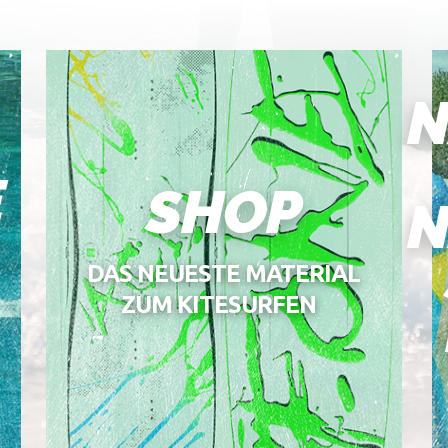
N
E
SHOP
N
DAS NEUESTE MATERIAL
ZUM KITESURFEN