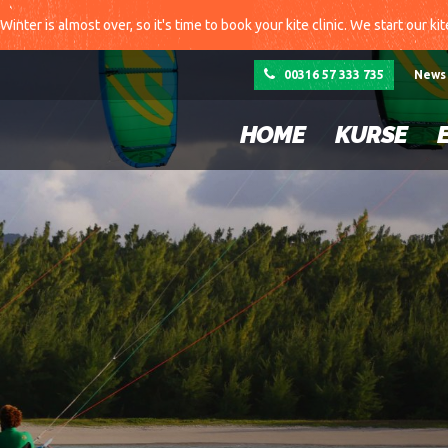
Winter is almost over, so it's time to book your kite clinic. We start our ki
00316 57 333 735
News
HOME
KURSE