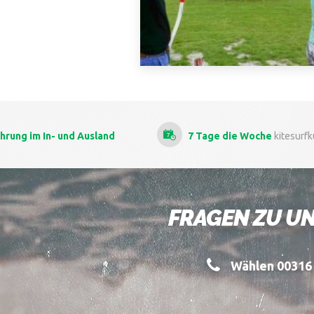
7 Tage die Woche
kitesurfkursen
Als
die beste Sc
FRAGEN ZU UN
Wählen 00316 