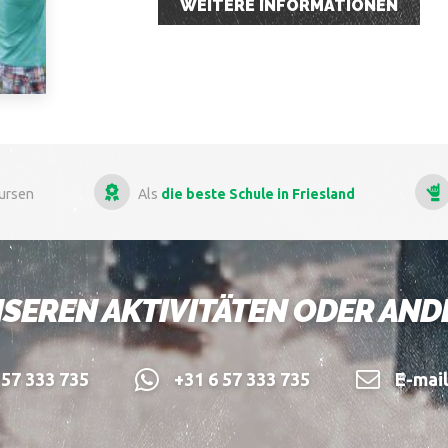
WEITERE INFORMATIONEN
hule in Friesland
Mehr als
13 Jahre Erfahrung
im In-
SEREN AKTIVITÄTEN ODER AN
57 333 735
+31 6 57 333 735
E-mai