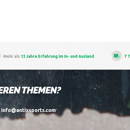
 und Ausland
7 Tage die Woche
kitesurfkursen
DEREN THEMEN?
l info@antixsports.com