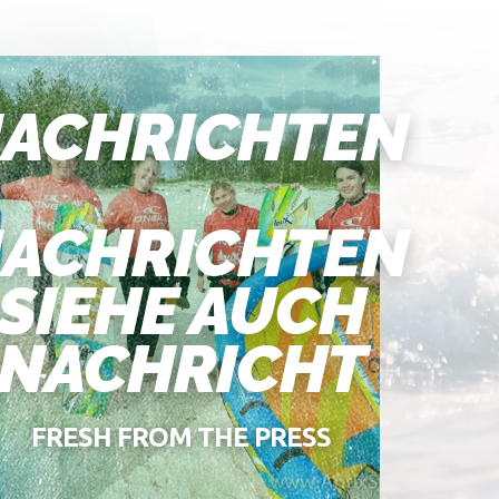
ACHRICHTEN
ACHRICHTEN
SIEHE AUCH
NACHRICHT
FRESH FROM THE PRESS