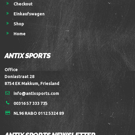
Checkout
Einkaufswagen
Shop
Home
ANTIX SPORTS
Office
Doniastraat 28
8754 EK Makkum, Friesland
info@antixsports.com
00316 57 333 735
NL96 RABO 0112 5324 89