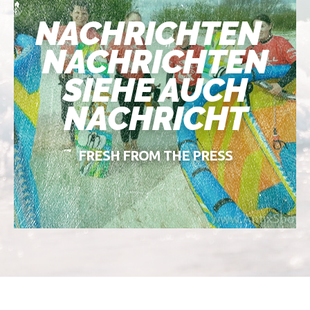
NACHRICHTEN
NACHRICHTEN
SIEHE AUCH
NACHRICHT
FRESH FROM THE PRESS