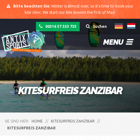
Bitte beachten Sie:
Winter is almost over, so it's time to book your
kite clinic. We start our kite lessons the first of May!
00316 57 333 735
Suchen
MENU
KITESURFREIS ZANZIBAR
SIE SIND HIER:
HOME
//
KITESURFREIS ZANZIBAR
//
KITESURFREIS ZANZIBAR