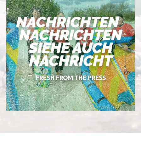
NACHRICHTEN
NACHRICHTEN
SIEHE AUCH
NACHRICHT
FRESH FROM THE PRESS