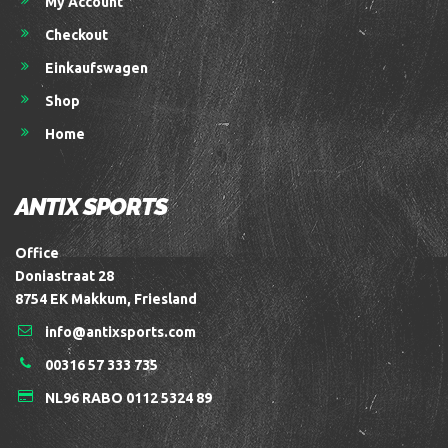
My Account
Checkout
Einkaufswagen
Shop
Home
ANTIX SPORTS
Office
Doniastraat 28
8754 EK Makkum, Friesland
info@antixsports.com
00316 57 333 735
NL96 RABO 0112 5324 89