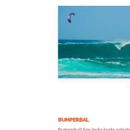
BUMPERBAL
Bumperbal! Een leuke korte activi