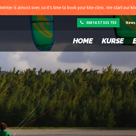
Winter is almost over, so it's time to book your kite clinic. We start our ki
00316 57 333 735
News
HOME
KURSE