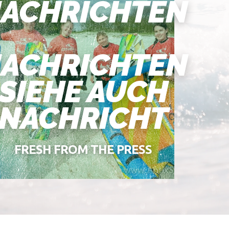
ACHRICHTEN
ACHRICHTEN
SIEHE AUCH
NACHRICHT
FRESH FROM THE PRESS