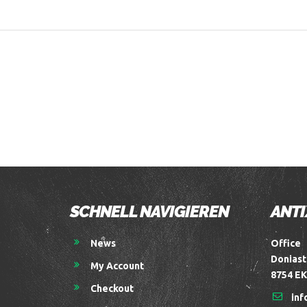
SCHNELL NAVIGIEREN
ANTI
News
Office
Doniast
My Account
8754 EK
Checkout
inf