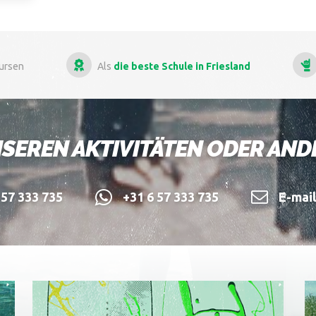
kursen
Als
die beste Schule in Friesland
SEREN AKTIVITÄTEN ODER AN
57 333 735
+31 6 57 333 735
E-mai