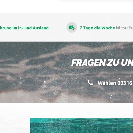
ahrung
im In- und Ausland
7 Tage die Woche
kitesurf
FRAGEN ZU UN
Wählen 00316 