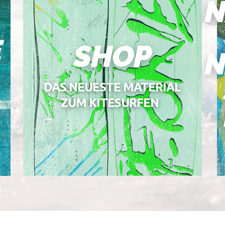
N
E
SHOP
N
DAS NEUESTE MATERIAL
ZUM KITESURFEN