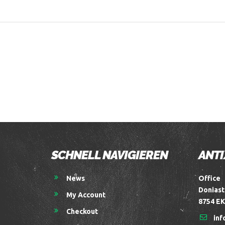
SCHNELL NAVIGIEREN
ANTI
News
Office
Doniast
My Account
8754 EK
Checkout
inf