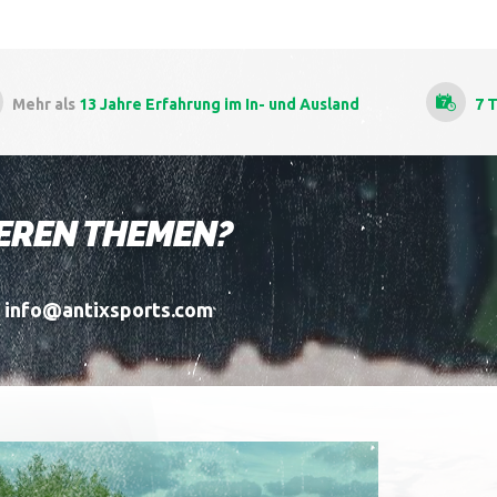
ng
im In- und Ausland
7 Tage die Woche
kitesurfkurse
DEREN THEMEN?
l info@antixsports.com