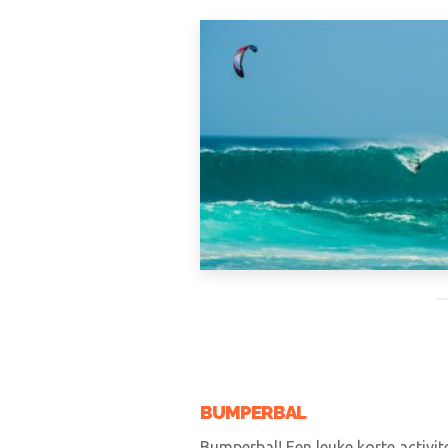
BUMPERBAL
Bumperbal! Een leuke korte activi