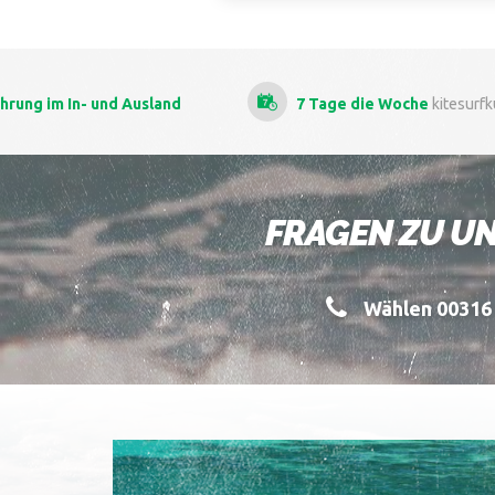
7 Tage die Woche
kitesurfkursen
Als
die 
FRAGEN ZU UN
Wählen 00316 