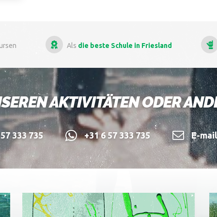
beste Schule in Friesland
Mehr als
13 Jahre Erfahru
SEREN AKTIVITÄTEN ODER AN
57 333 735
+31 6 57 333 735
E-mai