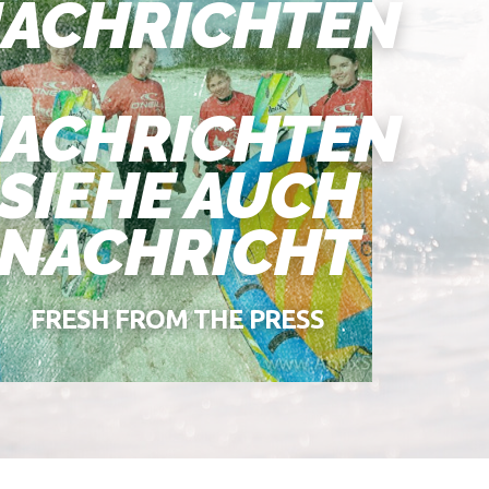
ACHRICHTEN
ACHRICHTEN
SIEHE AUCH
NACHRICHT
FRESH FROM THE PRESS