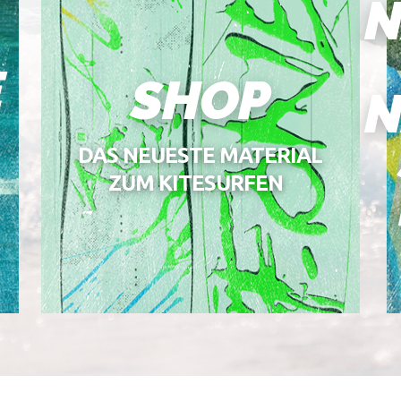
N
E
SHOP
N
DAS NEUESTE MATERIAL
ZUM KITESURFEN