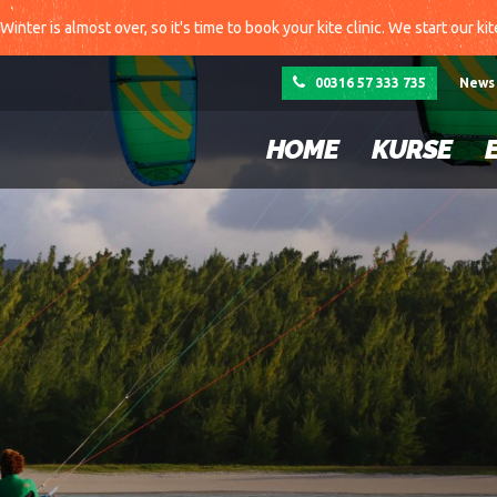
Winter is almost over, so it's time to book your kite clinic. We start our ki
00316 57 333 735
News
HOME
KURSE