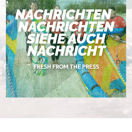
NACHRICHTEN
NACHRICHTEN
SIEHE AUCH
NACHRICHT
FRESH FROM THE PRESS