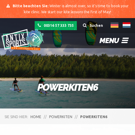
Bitte beachten Sie:
Winter is almost over, so it's time to book your
kite clinic. We start our kite lessons the first of May!
00316 57 333 735
Suchen
MENU
POWERKITEN6
SIE SIND HIER:
HOME
//
POWERKITEN
//
POWERKITEN6