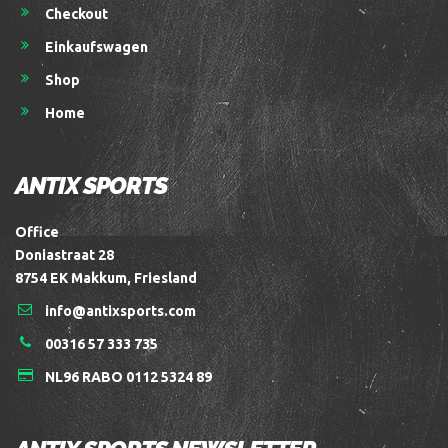
Checkout
Einkaufswagen
Shop
Home
ANTIX SPORTS
Office
Doniastraat 28
8754 EK Makkum, Friesland
info@antixsports.com
00316 57 333 735
NL96 RABO 0112 5324 89