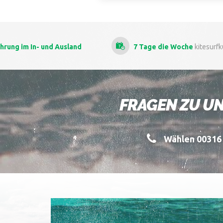
d Ausland
7 Tage die Woche
kitesurfkursen
FRAGEN ZU UN
Wählen 00316 