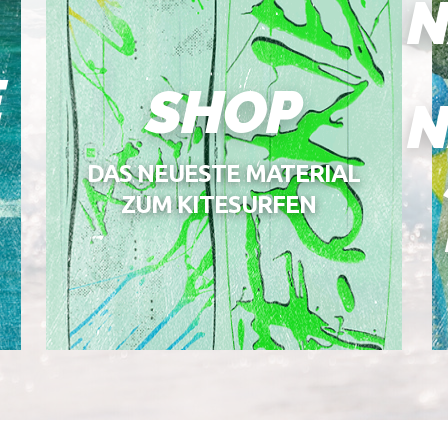
N
E
SHOP
N
DAS NEUESTE MATERIAL
ZUM KITESURFEN