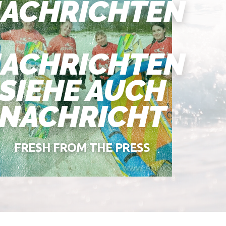
ACHRICHTEN
ACHRICHTEN
SIEHE AUCH
NACHRICHT
FRESH FROM THE PRESS