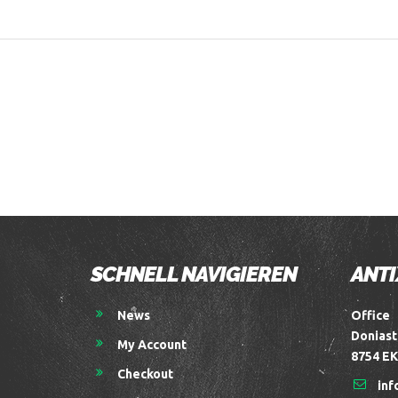
SCHNELL NAVIGIEREN
ANTI
News
Office
Doniast
My Account
8754 EK
Checkout
inf