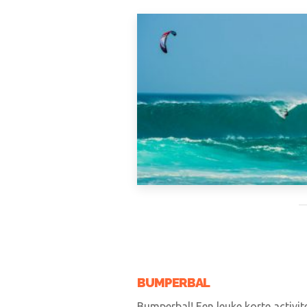
BUMPERBAL
Bumperbal! Een leuke korte activi