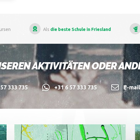
Als
die beste Schule in Friesland
Mehr als
13 Ja
SEREN AKTIVITÄTEN ODER AN
57 333 735
+31 6 57 333 735
E-mai