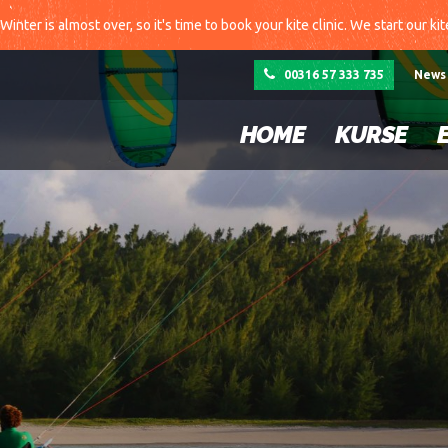
Winter is almost over, so it's time to book your kite clinic. We start our ki
00316 57 333 735
News
HOME
KURSE