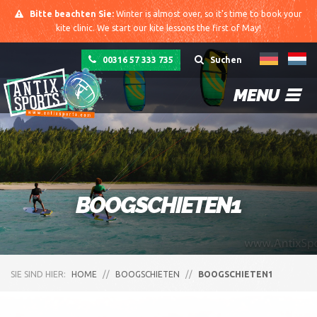
Bitte beachten Sie:
Winter is almost over, so it's time to book your
kite clinic. We start our kite lessons the first of May!
00316 57 333 735
Suchen
MENU
BOOGSCHIETEN1
SIE SIND HIER:
HOME
//
BOOGSCHIETEN
//
BOOGSCHIETEN1