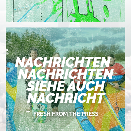
NACHRICHTEN
NACHRICHTEN
SIEHE AUCH
NACHRICHT
FRESH FROM THE PRESS