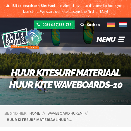
Bitte beachten Sie:
Winter is almost over, so it's time to book your
kite clinic. We start our kite lessons the first of May!
00316 57 333 735
Suchen
MENU
HUUR KITESURF MATERIAAL
HUUR KITE WAVEBOARDS-10
SIE SIND HIER:
HOME
//
WAVEBOARD HUREN
//
HUUR KITESURF MATERIAAL HUUR…