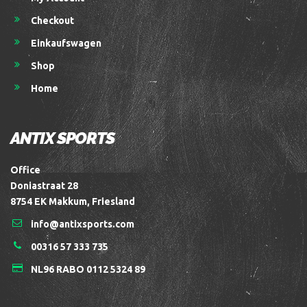
Checkout
Einkaufswagen
Shop
Home
ANTIX SPORTS
Office
Doniastraat 28
8754 EK Makkum, Friesland
info@antixsports.com
00316 57 333 735
NL96 RABO 0112 5324 89