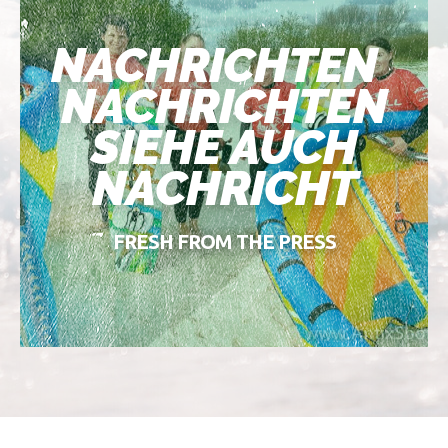
NACHRICHTEN
NACHRICHTEN
SIEHE AUCH
NACHRICHT
FRESH FROM THE PRESS