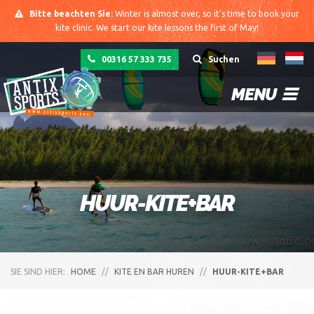
Bitte beachten Sie:
Winter is almost over, so it's time to book your
kite clinic. We start our kite lessons the first of May!
00316 57 333 735
Suchen
MENU
HUUR-KITE+BAR
SIE SIND HIER:
HOME
//
KITE EN BAR HUREN
//
HUUR-KITE+BAR