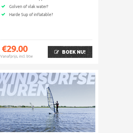
Golven of vlak water?
Harde Sup of inflatable?
€
29.00
BOEK NU!
Vanafprijs, incl. btw
WINDSURFSET
HUREN