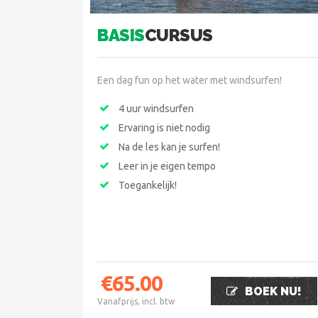
BASIS
CURSUS
Een dag fun op het water met windsurfen!
4 uur windsurfen
Ervaring is niet nodig
Na de les kan je surfen!
Leer in je eigen tempo
Toegankelijk!
€
65.00
BOEK NU!
Vanafprijs, incl. btw