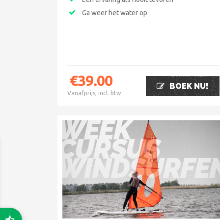
Ga weer het water op
€
39.00
BOEK NU!
Vanafprijs, incl. btw
WEEK
CURSUS
WINDSURFE