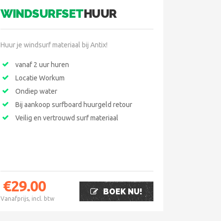
WINDSURFSET
HUUR
Huur je windsurf materiaal bij Antix!
vanaf 2 uur huren
Locatie Workum
Ondiep water
Bij aankoop surfboard huurgeld retour
Veilig en vertrouwd surf materiaal
€
29.00
BOEK NU!
Vanafprijs, incl. btw