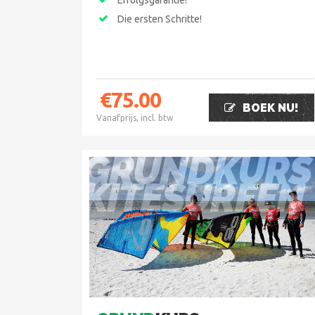
Erfolgsgarantie!
Die ersten Schritte!
€
75.00
BOEK NU!
Vanafprijs, incl. btw
GRUNDKURS
KITESURFEN