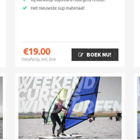
Het nieuwste sup materiaal!
€
19.00
BOEK NU!
Vanafprijs, incl. btw
WEEKEND
CURSUS
N
WINDSURFEN