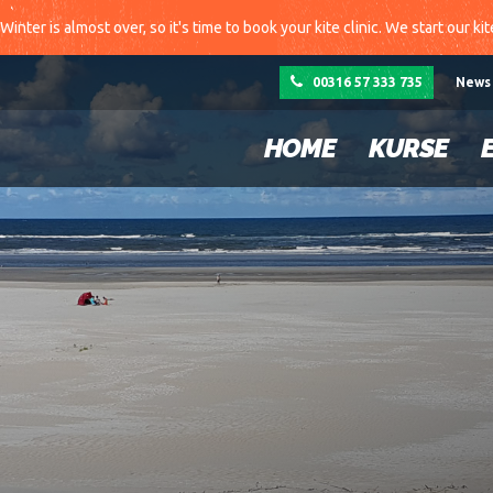
Winter is almost over, so it's time to book your kite clinic. We start our ki
00316 57 333 735
News
HOME
KURSE