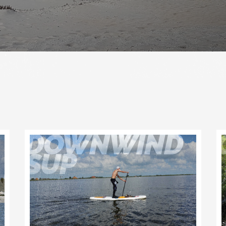
DOWNWIND
SUP
N