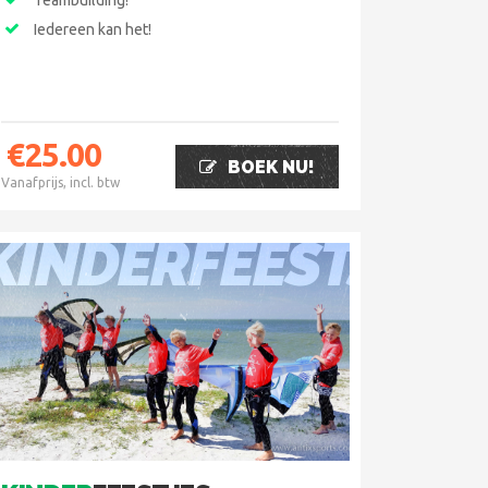
Teambuilding!
Iedereen kan het!
€
25.00
BOEK NU!
Vanafprijs, incl. btw
KINDERFEESTJES