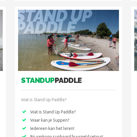
STAND UP
PADDLE
N
STANDUP
PADDLE
Wat is Stand Up Paddle?
Wat is Stand Up Paddle?
Waar kan je Suppen?
Iedereen kan het leren!
Bij aankoop supboard huurgeld retour!