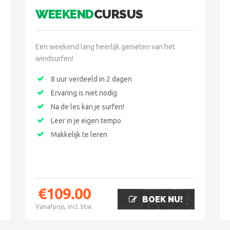
WEEKEND
CURSUS
Een weekend lang heerlijk genieten van het
windsurfen!
8 uur verdeeld in 2 dagen
Ervaring is niet nodig
Na de les kan je surfen!
Leer in je eigen tempo
Makkelijk te leren
€
109.00
BOEK NU!
Vanafprijs, incl. btw