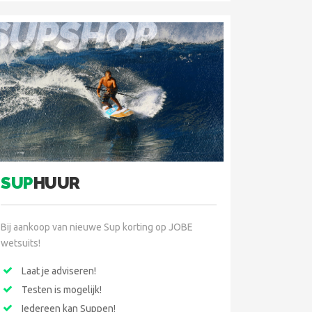
SUPSHOP
SUP
HUUR
Bij aankoop van nieuwe Sup korting op JOBE
wetsuits!
Laat je adviseren!
Testen is mogelijk!
Iedereen kan Suppen!