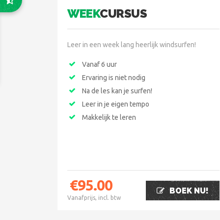
WEEK
CURSUS
Leer in een week lang heerlijk windsurfen!
Vanaf 6 uur
Ervaring is niet nodig
Na de les kan je surfen!
Leer in je eigen tempo
Makkelijk te leren
€
95.00
BOEK NU!
Vanafprijs, incl. btw