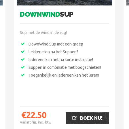
DOWNWIND
SUP
Sup met de wind in de rug!
DownWind Sup met een groep
Lekker eten na het Suppen?
Iedereen kan het na korte instructie!
Suppen in combinatie met boogschieten!
Toegankelijk en iedereen kan het leren!
€
22.50
BOEK NU!
Vanafprijs, incl. btw