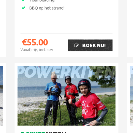
Teambuilding!
BBQ op het strand!
€
55.00
BOEK NU!
Vanafprijs, incl. btw
POWERKITEN