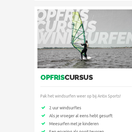
OPFRIS
CURSUS
WINDSURFE
OPFRIS
CURSUS
Pak het windsurfen weer op bij Antix Sports!
2 uur windsurfles
Als je vroeger al eens hebt gesurft
Meesurfen met je kinderen
Een ervaring als nooit tevoren