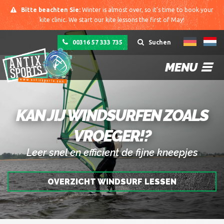
Bitte beachten Sie:
Winter is almost over, so it's time to book your
kite clinic. We start our kite lessons the first of May!
00316 57 333 735
Suchen
MENU
KAN JIJ WINDSURFEN ZOALS
VROEGER!?
Leer snel en efficient de fijne kneepjes
OVERZICHT WINDSURF LESSEN