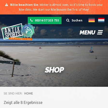
Bitte beachten Sie:
Winter is almost over, so it's time to book your
kite clinic. We start our kite lessons the first of May!
00316 57 333 735
Suchen
MENU
SHOP
SIE SIND HIER:
HOME
Zeigt alle 8 Ergebnisse