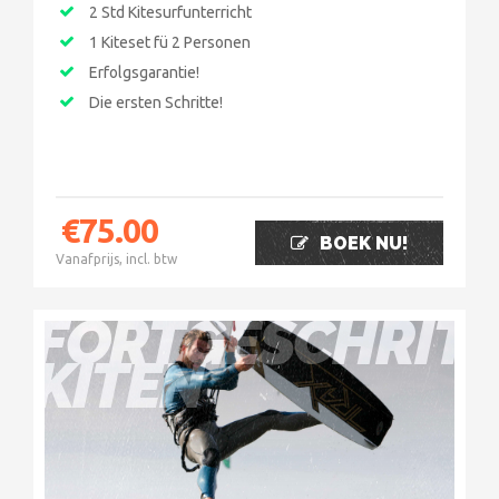
2 Std Kitesurfunterricht
1 Kiteset fü 2 Personen
Erfolgsgarantie!
Die ersten Schritte!
€
75.00
BOEK NU!
Vanafprijs, incl. btw
FORTGESCHRIT
KITEN