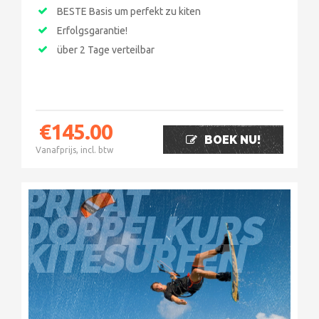
BESTE Basis um perfekt zu kiten
Erfolgsgarantie!
über 2 Tage verteilbar
€
145.00
BOEK NU!
Vanafprijs, incl. btw
PRIVAT
DOPPELKURS
KITESURFEN