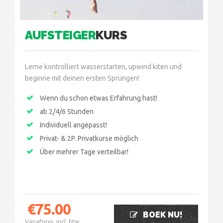
AUFSTEIGER
KURS
Lerne kontrolliert wasserstarten, upwind kiten und
beginne mit deinen ersten Sprüngen!
Wenn du schon etwas Erfahrung hast!
ab 2/4/6 Stunden
Individuell angepasst!
Privat- & 2P. Privatkurse möglich
Über mehrer Tage verteilbar!
€
75.00
BOEK NU!
Vanafprijs, incl. btw