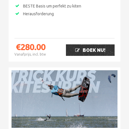
BESTE Basis um perfekt zu kiten
Herausforderung
€
280.00
BOEK NU!
Vanafprijs, incl. btw
TRICK KURS
KITESURFEN