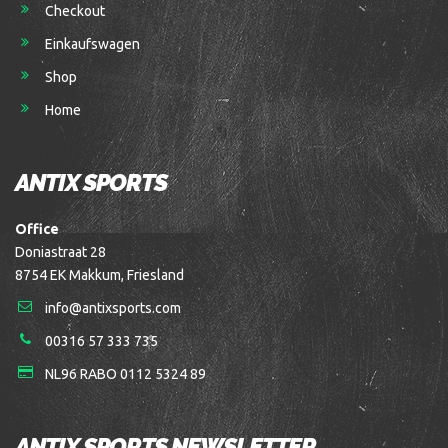
Checkout
Einkaufswagen
Shop
Home
ANTIX SPORTS
Office
Doniastraat 28
8754 EK Makkum, Friesland
info@antixsports.com
00316 57 333 735
NL96 RABO 0112 5324 89
ANTIX SPORTS NEWSLETTER