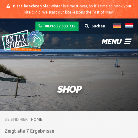
Bitte beachten Sie:
Winter is almost over, so it's time to book your
kite clinic. We start our kite lessons the first of May!
00316 57 333 735
Suchen
MENU
SHOP
SIE SIND HIER:
HOME
Zeigt alle 7 Ergebnisse