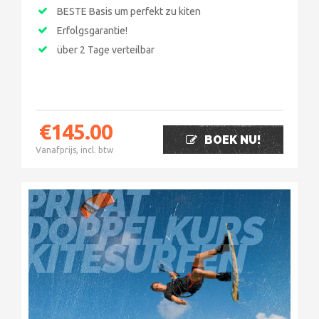
BESTE Basis um perfekt zu kiten
Erfolgsgarantie!
über 2 Tage verteilbar
€
145.00
BOEK NU!
Vanafprijs, incl. btw
PRIVAT
DOPPELKURS
KITESURFEN