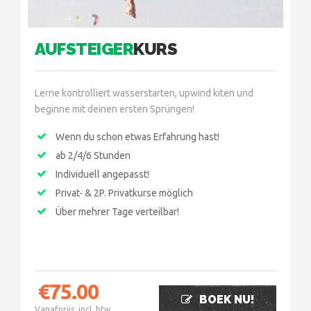
AUFSTEIGER
KURS
Lerne kontrolliert wasserstarten, upwind kiten und
beginne mit deinen ersten Sprüngen!
Wenn du schon etwas Erfahrung hast!
ab 2/4/6 Stunden
Individuell angepasst!
Privat- & 2P. Privatkurse möglich
Über mehrer Tage verteilbar!
€
75.00
BOEK NU!
Vanafprijs, incl. btw