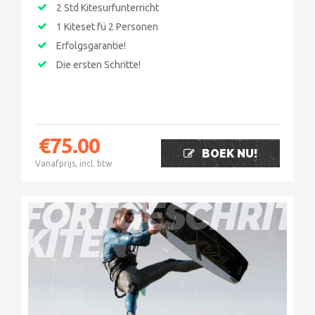
2 Std Kitesurfunterricht
1 Kiteset fü 2 Personen
Erfolgsgarantie!
Die ersten Schritte!
€
75.00
BOEK NU!
Vanafprijs, incl. btw
FORTGESCHRIT
KITEN