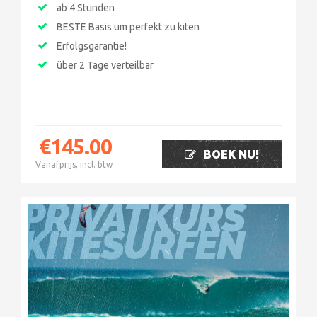
ab 4 Stunden
BESTE Basis um perfekt zu kiten
Erfolgsgarantie!
über 2 Tage verteilbar
€
145.00
BOEK NU!
Vanafprijs, incl. btw
PRIVATKURS
KITESURFEN