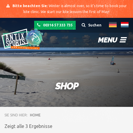
Bitte beachten Sie:
Winter is almost over, so it's time to book your
kite clinic. We start our kite lessons the first of May!
00316 57 333 735
Suchen
MENU
SHOP
SIE SIND HIER:
HOME
Zeigt alle 3 Ergebnisse