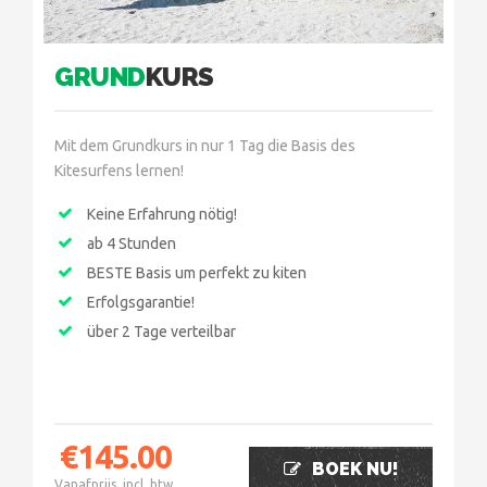
GRUND
KURS
Mit dem Grundkurs in nur 1 Tag die Basis des
Kitesurfens lernen!
Keine Erfahrung nötig!
ab 4 Stunden
BESTE Basis um perfekt zu kiten
Erfolgsgarantie!
über 2 Tage verteilbar
€
145.00
BOEK NU!
Vanafprijs, incl. btw