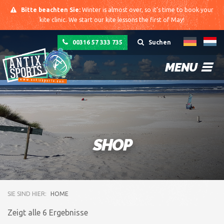
Bitte beachten Sie:
Winter is almost over, so it's time to book your
kite clinic. We start our kite lessons the first of May!
00316 57 333 735
Suchen
MENU
SHOP
SIE SIND HIER:
HOME
Zeigt alle 6 Ergebnisse