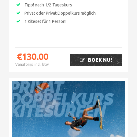
Tipp! nach 1/2 Tageskurs
Privat oder Privat Doppelkurs möglich
1 Kiteset für 1 Person!
€
130.00
BOEK NU!
Vanafprijs, incl. btw
PRIVAT
DOPPELKURS
KITESURFEN