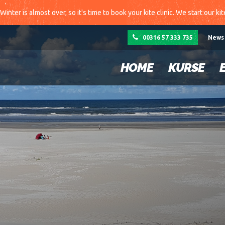
Winter is almost over, so it's time to book your kite clinic. We start our ki
00316 57 333 735
News
HOME
KURSE