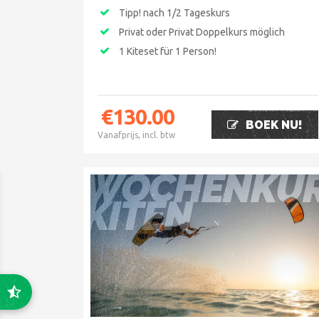
Tipp! nach 1/2 Tageskurs
Privat oder Privat Doppelkurs möglich
1 Kiteset für 1 Person!
€
130.00
BOEK NU!
Vanafprijs, incl. btw
WOCHENKU
KITEN