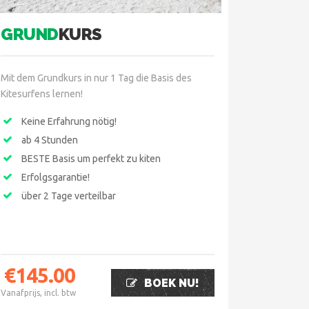
GRUND
KURS
Mit dem Grundkurs in nur 1 Tag die Basis des
Kitesurfens lernen!
Keine Erfahrung nötig!
ab 4 Stunden
BESTE Basis um perfekt zu kiten
Erfolgsgarantie!
über 2 Tage verteilbar
€
145.00
BOEK NU!
Vanafprijs, incl. btw