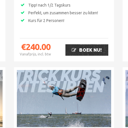
Tipp! nach 1/2 Tagskurs
Perfekt, um zusammen besser zu kiten!
Kurs für 2 Personen!
€
240.00
BOEK NU!
Vanafprijs, incl. btw
RS
TRICK KURS
KITESURFEN