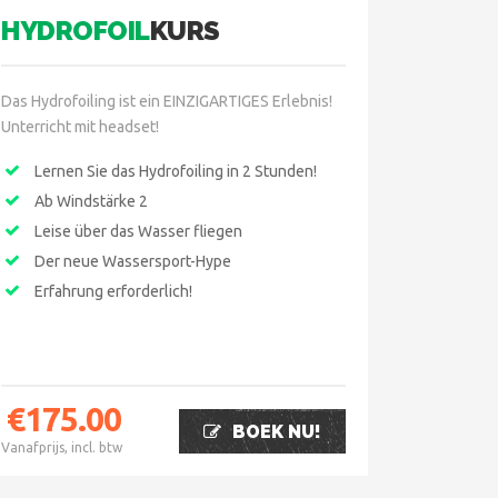
HYDROFOIL
KURS
Das Hydrofoiling ist ein EINZIGARTIGES Erlebnis!
Unterricht mit headset!
Lernen Sie das Hydrofoiling in 2 Stunden!
Ab Windstärke 2
Leise über das Wasser fliegen
Der neue Wassersport-Hype
Erfahrung erforderlich!
€
175.00
BOEK NU!
Vanafprijs, incl. btw