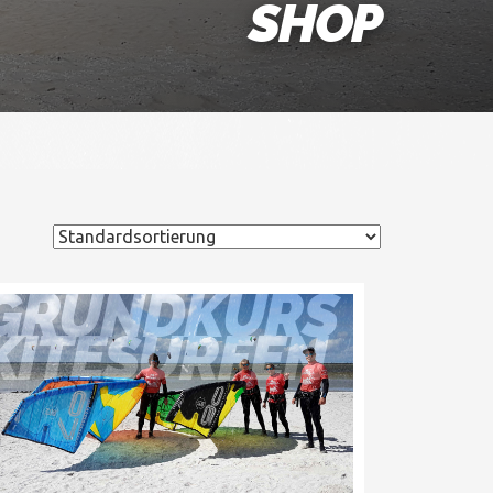
SHOP
TTENENKURS
GRUNDKURS
KITESURFEN