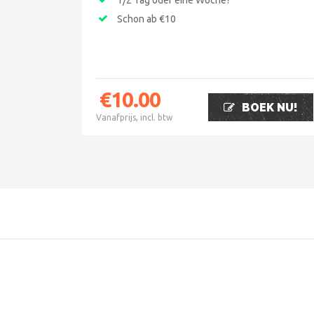
1/2 Tag oder eine Woche?
Schon ab €10
€
10.00
BOEK NU!
Vanafprijs, incl. btw