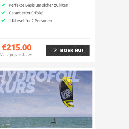
Perfekte Basis um sicher zu kiten
Garantierter Erfolg!
1 Kiteset für 2 Personen
€
215.00
BOEK NU!
Vanafprijs, incl. btw
HYDROFOIL
KURS