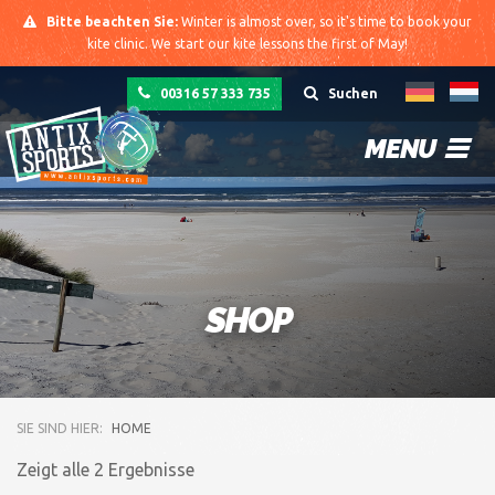
Bitte beachten Sie:
Winter is almost over, so it's time to book your
kite clinic. We start our kite lessons the first of May!
00316 57 333 735
Suchen
MENU
SHOP
SIE SIND HIER:
HOME
Zeigt alle 2 Ergebnisse