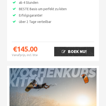
ab 4 Stunden
BESTE Basis um perfekt zu kiten
Erfolgsgarantie!
über 2 Tage verteilbar
€
145.00
BOEK NU!
Vanafprijs, incl. btw
WOCHENKURS
KITEN