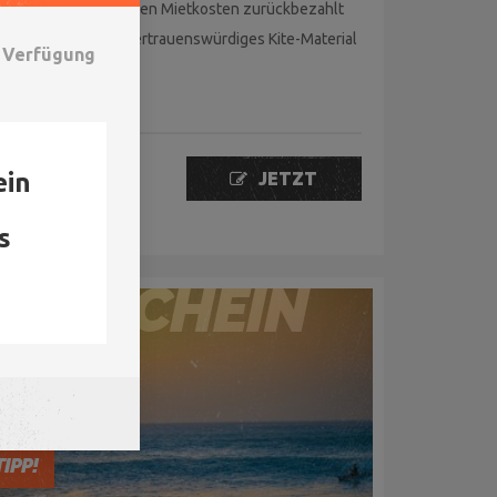
Beim Kauf werden Mietkosten zurückbezahlt
Sicheres und vertrauenswürdiges Kite-Material
r Verfügung
€
15.00
ein
JETZT
Startpreis inkl. MwSt
BUCHEN
s
GUTSCHEIN
TIPP!