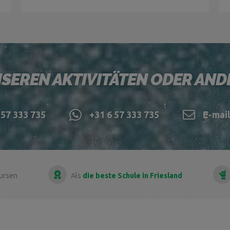
SEREN AKTIVITÄTEN ODER AN
57 333 735
+31 6 57 333 735
E-mai
kursen
Als
die beste Schule in Friesland