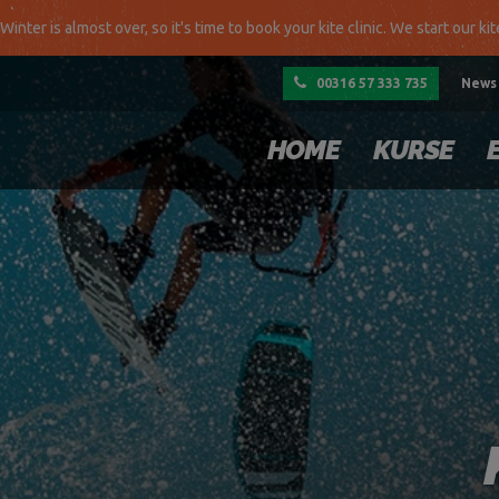
Winter is almost over, so it's time to book your kite clinic. We start our ki
00316 57 333 735
News
HOME
KURSE