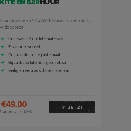
KITE EN BAR
HUUR
Huur de beste en NIEUWSTE kitesurf materialen bij
Antix Sports!
Huur vanaf 2 uur kite materiaal
Ervaring is vereist!
Gegarandeerd de juiste maat
Bij aankoop kite huurgeld retour
Veilig en vertrouwd kite materiaal
€
49.00
JETZT
Startpreis inkl. MwSt
BUCHEN