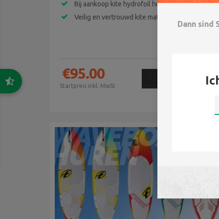
Bij aankoop kite hydrofoil huurgeld retour
Veilig en vertrouwd kite materiaal
Dann sind 
€
95.00
Ic
JETZT
Startpreis inkl. MwSt
BUCHEN
WAVEBOARD
HUREN