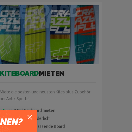
KITEBOARD
MIETEN
KITEBOARD
MIETEN
Miete die besten und neusten Kites plus Zubehör
bei Antix Sports!
ab 2 Std Kiteboard mieten
Erfahrung erforderlich!
RNEN?
Garantiert das passende Board