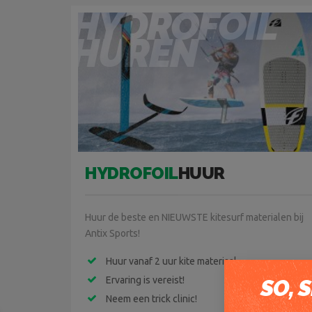
HYDROFOIL
HUREN
HYDROFOIL
HUUR
Huur de beste en NIEUWSTE kitesurf materialen bij
Antix Sports!
Huur vanaf 2 uur kite materiaal
Ervaring is vereist!
SO, 
Neem een trick clinic!