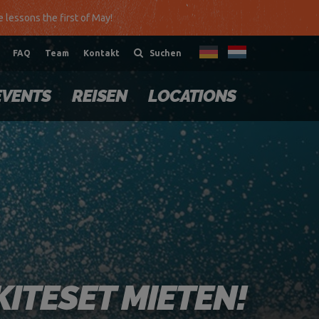
te lessons the first of May!
FAQ
Team
Kontakt
Suchen
EVENTS
REISEN
LOCATIONS
KITESET MIETEN!