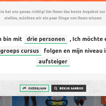
Bij aankoop kite huurgeld retour
Veilig en vertrouwd kite materiaal
Sie bei uns genau richtig! Um Ihnen das beste Angebot zu
stellen, möchten wir ein paar Dinge von Ihnen wissen:
€
65.00
h bin mit
drie personen
, Ich möchte 
JETZT
Startpreis inkl. MwSt
BUCHEN
groeps cursus
folgen
en mijn niveau i
KITE
aufsteiger
MATERIAAL
HUREN
OVERSLAAN
BEKIJK AANBOD