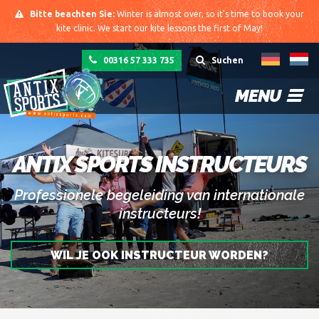
Bitte beachten Sie:
Winter is almost over, so it's time to book your
kite clinic. We start our kite lessons the first of May!
00316 57 333 735
Suchen
MENU
ANTIX SPORTS INSTRUCTEURS
Professionele begeleiding van internationale
instructeurs!
WIL JE OOK INSTRUCTEUR WORDEN?