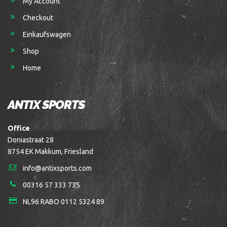
My Account
Checkout
Einkaufswagen
Shop
Home
ANTIX SPORTS
Office
Doniastraat 28
8754 EK Makkum, Friesland
info@antixsports.com
00316 57 333 735
NL96 RABO 0112 5324 89