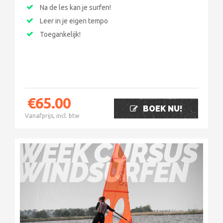
Na de les kan je surfen!
Leer in je eigen tempo
Toegankelijk!
€
65.00
BOEK NU!
Vanafprijs, incl. btw
WEEK CURSUS
WINDSURFEN