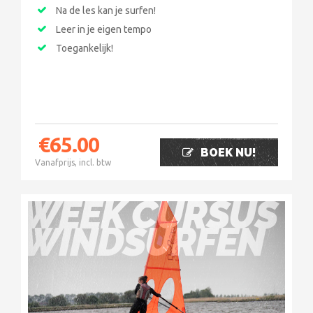
Na de les kan je surfen!
Leer in je eigen tempo
Toegankelijk!
€
65.00
BOEK NU!
Vanafprijs, incl. btw
WEEK CURSUS
WINDSURFEN