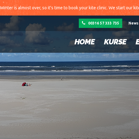
Winter is almost over, so it's time to book your kite clinic. We start our ki
00316 57 333 735
News
HOME
KURSE