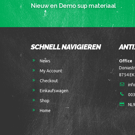
Nieuw en Demo sup materiaal
SCHNELL NAVIGIEREN
ANTI
News
Office
Doniastr
My Account
8754 EK
Checkout
inf
Einkaufswagen
003
Shop
NL9
Home