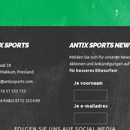
X SPORTS
ANTIX SPORTS NE
Melden Sie sich für unseren Newsl
Aktionen und Ankündigungen au
aat 28
für besseres Kitesurfen!
 Makkum, Friesland
o@antixsports.com
Je voornaam
*
16 57 333 735
6 RABO 0112 5324 89
Je e-mailadres
*
FOLGEN SIE UNS AUF SOCIAL MEDIA