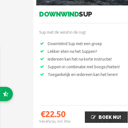
DOWNWIND
SUP
Sup met de wind in de rug!
DownWind Sup met een groep
Lekker eten na het Suppen?
Iedereen kan het na korte instructie!
Suppen in combinatie met boogschieten!
Toegankelijk en iedereen kan het leren!
€
22.50
BOEK NU!
Vanafprijs, incl. btw