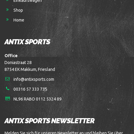
Einkaufswagen
Shop
Home
ANTIX SPORTS
Office
Doniastraat 28
8754 EK Makkum, Friesland
info@antixsports.com
00316 57 333 735
NL96 RABO 0112 5324 89
ANTIX SPORTS NEWSLETTER
Melden Sie sich für unseren Newsletter an und bleiben Sie über