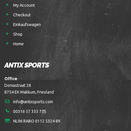
My Account
Checkout
Einkaufswagen
Shop
Home
ANTIX SPORTS
Office
Doniastraat 28
8754 EK Makkum, Friesland
info@antixsports.com
00316 57 333 735
NL96 RABO 0112 5324 89