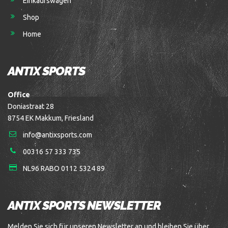
Einkaufswagen
Shop
Home
ANTIX SPORTS
Office
Doniastraat 28
8754 EK Makkum, Friesland
info@antixsports.com
00316 57 333 735
NL96 RABO 0112 5324 89
ANTIX SPORTS NEWSLETTER
Melden Sie sich für unseren Newsletter an und bleiben Sie über