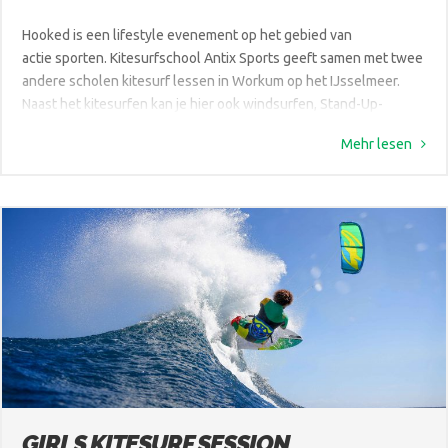
Hooked is een lifestyle evenement op het gebied van
actie sporten. Kitesurfschool Antix Sports geeft samen met twee
andere scholen kitesurf lessen in Workum op het IJsselmeer.
Naast het kitesurfen kan je hier ook windsurfen, Stand-Up-
Paddlen (SUP), BMX, Skate en slacklinen op het evenement. Dit
Mehr lesen
geeft jou de mogelijkheid geeft om zowel de sporten als de […]
GIRLS KITESURF SESSION