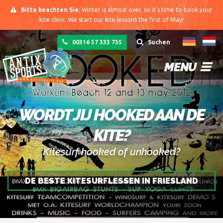
Bitte beachten Sie:
Winter is almost over, so it's time to book your
kite clinic. We start our kite lessons the first of May!
00316 57 333 735
Suchen
MENU
WORDT JIJ HOOKED AAN DE
KITE?
Kitesurf hooked of unhooked?
DE BESTE KITESURFLESSEN IN FRIESLAND