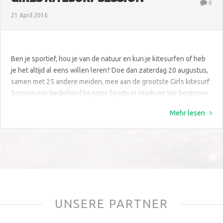
0
21 April 2016
Ben je sportief, hou je van de natuur en kun je kitesurfen of heb
je het altijd al eens willen leren? Doe dan zaterdag 20 augustus,
samen met 25 andere meiden, mee aan de grootste Girls kitesurf
Session van Nederland bij Antix Sports in Workum! We beginnen
de dag met een kite yoga sessie op het strand als warming up,
Mehr lesen
om vervolgens […]
UNSERE PARTNER